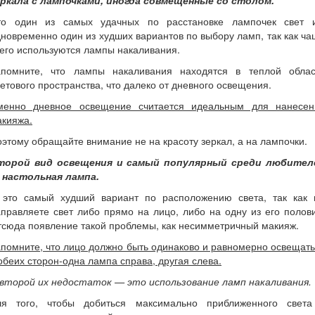
еркала с лампочками, иногда совмещенные со столом.
то один из самых удачных по расстановке лампочек свет
новременно один из худших вариантов по выбору ламп, так как ч
его используются лампы накаливания.
апомните, что лампы накаливания находятся в теплой облас
етового пространства, что далеко от дневного освещения.
менно дневное освещение считается идеальным для нанесен
акияжа.
этому обращайте внимание не на красоту зеркал, а на лампочки.
торой вид освещения и самый популярный среди любител
 настольная лампа.
 это самый худший вариант по расположению света, так как 
правляете свет либо прямо на лицо, либо на одну из его полов
сюда появление такой проблемы, как несимметричный макияж.
помните, что лицо должно быть одинаково и равномерно освещат
обеих сторон-одна лампа справа, другая слева.
 второй их недостаток — это использование ламп накаливания.
ля того, чтобы добиться максимально приближенного света