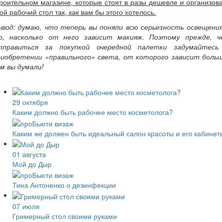
роительном магазине, которые стоят в разы дешевле и организов
ой рабочий стол так, как вам бы этого хотелось.
ывод: думаю, что теперь вы поняли всю серьезность освещения
о, насколько от него зависит макияж. Поэтому прежде, ч
тправиться за покупкой очередной палетки задумайтесь
риобретении «правильного» света, от которого зависит больш
м вы думали!
29 октября
Каким должно быть рабочее место косметолога?
Каким же должен быть идеальный салон красоты и его кабинет
01 августа
Мой до Дыр
Тина Антоненко о дезинфекции
07 июля
Гримерный стол своими руками