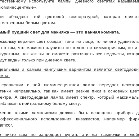
стественному используйте лампы дневного светатак называем
люминесцентные».
ни обладают той цветовой температурой, которая являет
стественным белым цветом.
амый худший свет для макияжа — это ванная комната.
скольку верхний свет создает тени на лице, то ничего удивител
т в том, что макияж получится не только не симметричным, но и
куратным, так как вы не сможете разглядеть все недочеты, кото
дут видны только при дневном свете.
деальным и самым наилучшим вариантом является светодиодн
ампа.
 сравнении с ней люминесцентная лампа передает некотор
тенки неправильно, так как имеет резкие пики в основных цве
пектра. А светодиодная лампа имеет спектр, который максималь
иближен к нейтральному белому свету.
менно такими лампочками должны быть оснащены приборы д
рофессионального использования визажистов, например фир
amcor.
о никто вам не запрещает купить эти же лампочки в люб