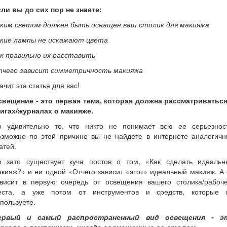
ли вы до сих пор не знаете:
аким светом должен быть оснащен ваш столик для макияжа
акие лампы не искажают цвета
ак правильно их расставить
тчего зависит симметричность макияжа
ачит эта статья для вас!
свещение - это первая тема, которая должна рассматриваться
нигах/журналах о макияже.
о удивительно то, что никто не понимает всю ее серьезност
озможно по этой причине вы не найдете в интернете аналогичн
атей.
о зато существует куча постов о том, «Как сделать идеальн
кияж?» и ни одной «Отчего зависит «этот» идеальный макияж. А
ависит в первую очередь от освещения вашего столика/рабоче
еста, а уже потом от инструментов и средств, которые 
пользуете.
ервый и самый распространенный вид освещения - э