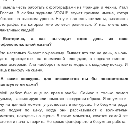
Я имела честь работать с фотографами из Франции и Чехии, Ита
 России. В любом журнале VOGUE звучат громкие имена, котор
ботают на высоком уровне. Но у и нас есть стилисты, визажист
отографы, на которых мне хочется равняться. У нас очень мно
лантливых людей!
 Екатерина, а как выглядит один день из ваш
рофессиональной жизни?
Это настолько бывает по-разному. Бывает что это не день, а ночь
идеть приходиться на съемочной площадке, в подвале вместе 
еми актерами. Или наоборот готовить модель к модному показу. 
вца к выходу на сцену.
 А какие конкурсы для визажистов вы бы посоветовал
частвуете ли сами?
 Мой дебют был еще во время учебы. Сейчас я только помог
узьям, - ассистирую или помогаю в создании образа. Я не умею и
чу на данный момент учувствовать в конкурсах. Но безумна рада
оих подруг по цеху, когда они рассказывают о волнительн
ментах, находясь на сцене. В такие моменты, хочется самой вз
сточки и начать творить. Но кроме фанфар это и безумная работа.