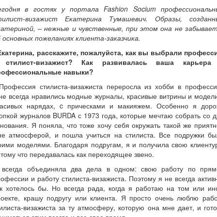
егодня в гостях у портала Fashion Socium профессиональн
тилист-визажист Екатерина Тумашевич. Образы, созданн
катериной, – нежные и чувственные, при этом она не забывает
 основных пожеланиях клиента-заказчика.
 Екатерина, расскажите, пожалуйста, как вы выбрали професс
 стилист-визажист? Как развивалась ваша карьера
рофессиональные навыки?
 Профессия стилиста-визажиста переросла из хобби в професси
е всегда нравились модные журналы, красивые витрины и модел
расивых нарядах, c прическами и макияжем. Особенно я доро
опкой журналов BURDA с 1973 года, которые мечтаю собрать со 
нования. Я поняла, что тоже хочу себя окружать такой же прият
не атмосферой, и пошла учиться на стилиста. Все подружки бы
ими моделями. Благодаря подругам, я и получила свою клиенту
тому что передавалась как переходящее звено.
 всегда объединяла два дела в одном: свою работу по прям
офессии и работу стилиста-визажиста. Поэтому я не всегда актив
к хотелось бы. Но всегда рада, когда я работаю на том или и
роекте, крашу подругу или клиента. Я просто очень люблю рабо
илиста-визажиста за ту атмосферу, которую она мне дает, и гот