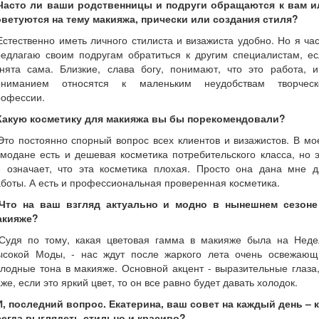
 Часто ли ваши родственницы и подруги обращаются к вам и
оветуются на тему макияжа, прически или создания стиля?
Естественно иметь личного стилиста и визажиста удобно. Но я ча
редлагаю своим подругам обратиться к другим специалистам, ес
анята сама. Близкие, слава богу, понимают, что это работа, и
ониманием относятся к маленьким неудобствам творческ
рофессии.
 Какую косметику для макияжа вы бы порекомендовали?
Это постоянно спорный вопрос всех клиентов и визажистов. В м
модане есть и дешевая косметика потребительского класса, но 
е означает, что эта косметика плохая. Просто она дана мне д
боты. А есть и профессиональная проверенная косметика.
 Что на ваш взгляд актуально и модно в нынешнем сезоне
акияже?
 Судя по тому, какая цветовая гамма в макияже была на Неде
ысокой Моды, - нас ждут после жаркого лета очень освежающ
лодные тона в макияже. Основной акцент - выразительные глаза
же, если это яркий цвет, то он все равно будет давать холодок.
И, последний вопрос. Екатерина, ваш совет на каждый день – 
сегда выглядеть стильно и красиво?