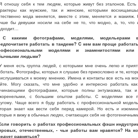
Я отношу себя к тем людям, которые живут без эталонов. Есть
арактеры как мужские, так и женские, которыми восхищаешьс
стественно мода меняется, вместе с этим, меняется и макияж. 
учше бы девушки носили на себе не то, что модно, а, то, что 
одходит…
 С какими фотографами, моделями, модельерами 
редпочитаете работать в тандеме? C кем вам проще работать
рофессиональными моделями и знаменитостями или
бычными людьми?
У меня есть группа людей, с которыми мне очень легко и прия
ботать. Фотографы, которых я слушаю без прикословно и те, кото
ислушиваться к моему мнению. Имена и контакты все есть на м
айте. Могу сказать, что мне удобно и интересно работать как
ачинающими фотографами, которые полны энтузиазма, так и
акоренелыми, с большим опытом работы. С моделями все п
ругому. Чаще всего я буду работать с профессиональной модель
оторая знает как вести себя перед камерой. Но есть и изюминк
торые я вижу в обычных людях, считающих себя не фотогеничным
 Если говорить о работах профессиональных фэшн индустрии
ировых, отечественных, - чьи работы вам нравятся? На ко
ледует равняться?