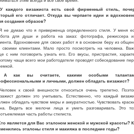
ниматься этим всегда и все свое время.
 У каждого визажиста есть свой фирменный стиль, почер
оторый его отличает. Откуда вы черпаете идеи и вдохновен
ля создания образов?
 Я не думаю что я приверженца определенного стиля. У меня ес
абота для души и работа на заказ: фотографа, режиссера и
иента. Вдохновение для своих работ я в основном беру из обще
о своими клиентами. Мало просто посмотреть на человека. Важ
е с ним поговорить узнать его. Его вкусы, пристрастия, характ
этому чаще всего мои работодатели проводят собеседование пе
емкой.
 А как вы считаете, какими особыми талантам
рофессиональными и личными, должен обладать визажист?
 Человек к своей внешности относиться очень трепетно. Поэто
изажист должен это учитывать. Естественно, что каждый визажи
лжен обладать чувством меры и аккуратностью. Чувствовать краск
она. Видеть все мелочи лица и уметь разговаривать. Это то
отъемлемая часть работы стилиста.
 Кто является для Вас эталоном женской и мужской красоты? К
зменились эталоны стиля и макияжа в последние годы?